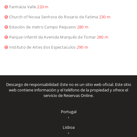
Farmácia Valle
220 m
Church of Nossa Senhora do Rosario de Fatima
230 m
Estación de metro Campo Pequeno
280 m
Parque Infantil da Avenida Marquês de Tomar
280 m
Instituto de Artes dos Espectaculos
290 m
Descargo de responsabilidad: Este no es un sitio web oficial. Este sitio
web contiene información y el teléfono de la propiedad y ofrece el
servicio de Reservas Online.
Portugal
›
Lisboa
›